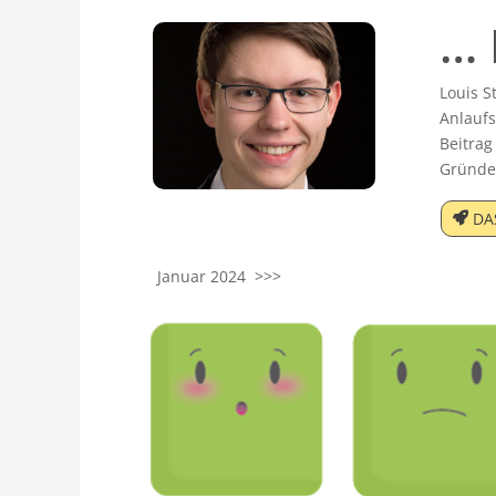
… 
Louis S
Anlaufs
Beitrag
Gründe
DA
Januar 2024 >>>