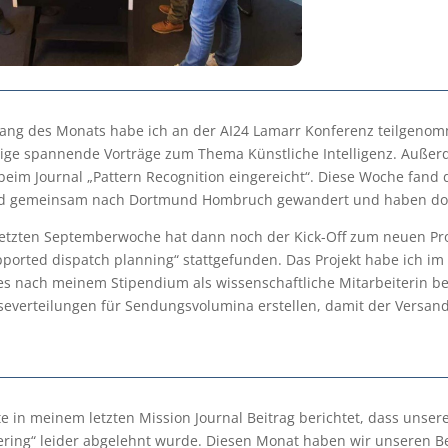
ang des Monats habe ich an der AI24 Lamarr Konferenz teilgenom
nige spannende Vorträge zum Thema Künstliche Intelligenz. Außer
beim Journal „Pattern Recognition eingereicht“. Diese Woche fand da
nd gemeinsam nach Dortmund Hombruch gewandert und haben dor
letzten Septemberwoche hat dann noch der Kick-Off zum neuen Pro
pported dispatch planning“ stattgefunden. Das Projekt habe ich 
es nach meinem Stipendium als wissenschaftliche Mitarbeiterin b
severteilungen für Sendungsvolumina erstellen, damit der Versan
te in meinem letzten Mission Journal Beitrag berichtet, dass unse
ring“ leider abgelehnt wurde. Diesen Monat haben wir unseren Bei