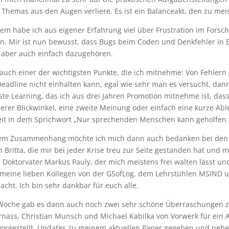
Themas aus den Augen verliere. Es ist ein Balanceakt, den zu me
em habe ich aus eigener Erfahrung viel über Frustration im For
en. Mir ist nun bewusst, dass Bugs beim Coden und Denkfehler in 
, aber auch einfach dazugehören.
 auch einer der wichtigsten Punkte, die ich mitnehme: Von Fehlern
eadline nicht einhalten kann, egal wie sehr man es versucht, dan
ste Learning, das ich aus drei Jahren Promotion mitnehme ist, da
erer Blickwinkel, eine zweite Meinung oder einfach eine kurze Abl
it in dem Sprichwort „Nur sprechenden Menschen kann geholfen
sem Zusammenhang möchte ich mich dann auch bedanken bei den M
 Britta, die mir bei jeder Krise treu zur Seite gestanden hat und 
Doktorvater Markus Pauly, der mich meistens frei walten lässt un
 meine lieben Kollegen von der GSofLog, dem Lehrstühlen MSIND un
cht. Ich bin sehr dankbar für euch alle.
 Woche gab es dann auch noch zwei sehr schöne Überraschungen 
nass, Christian Munsch und Michael Kabilka von Vorwerk für ein 
 vorgestellt, Updates zu meinem aktuellen Paper gegeben und neb