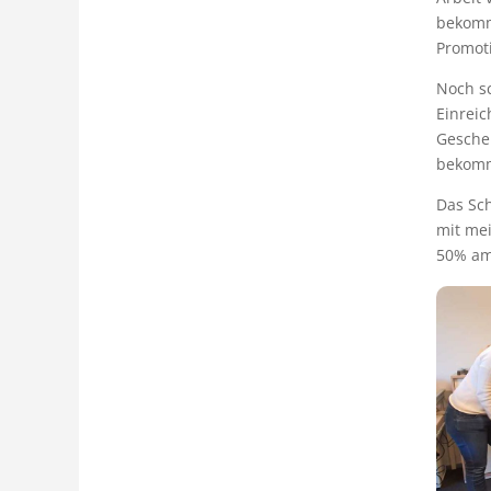
bekomm
Promoti
Noch sc
Einreic
Geschen
bekomm
Das Sch
mit me
50% am 