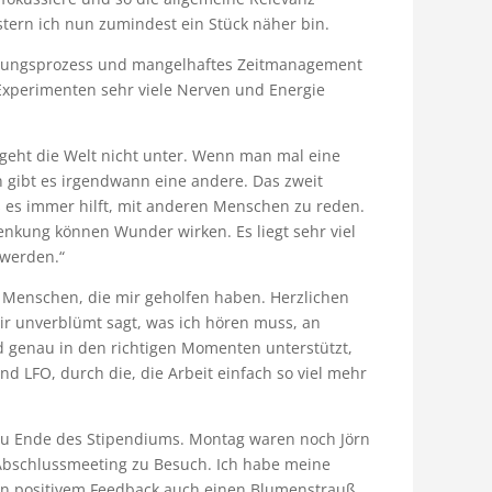
istern ich nun zumindest ein Stück näher bin.
schungsprozess und mangelhaftes Zeitmanagement
Experimenten sehr viele Nerven und Energie
 geht die Welt nicht unter. Wenn man mal eine
n gibt es irgendwann eine andere. Das zweit
ss es immer hilft, mit anderen Menschen zu reden.
enkung können Wunder wirken. Es liegt sehr viel
 werden.“
enschen, die mir geholfen haben. Herzlichen
mir unverblümt sagt, was ich hören muss, an
d genau in den richtigen Momenten unterstützt,
d LFO, durch die, die Arbeit einfach so viel mehr
zu Ende des Stipendiums. Montag waren noch Jörn
Abschlussmeeting zu Besuch. Ich habe meine
en positivem Feedback auch einen Blumenstrauß