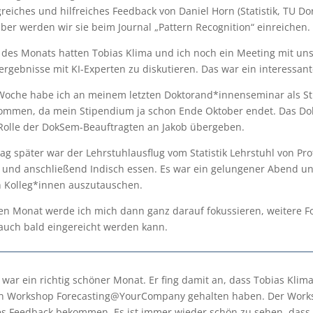
eiches und hilfreiches Feedback von Daniel Horn (Statistik, TU Dor
er werden wir sie beim Journal „Pattern Recognition“ einreichen.
 des Monats hatten Tobias Klima und ich noch ein Meeting mit u
ergebnisse mit KI-Experten zu diskutieren. Das war ein interessan
Woche habe ich an meinem letzten Doktorand*innenseminar als Sti
nommen, da mein Stipendium ja schon Ende Oktober endet. Das D
Rolle der DokSem-Beauftragten an Jakob übergeben.
ag später war der Lehrstuhlausflug vom Statistik Lehrstuhl von Pr
 und anschließend Indisch essen. Es war ein gelungener Abend und
n Kolleg*innen auszutauschen.
en Monat werde ich mich dann ganz darauf fokussieren, weitere F
auch bald eingereicht werden kann.
i war ein richtig schöner Monat. Er fing damit an, dass Tobias Kl
n Workshop Forecasting@YourCompany gehalten haben. Der Worksh
ves Feedback bekommen. Es ist immer wieder schön zu sehen, dass