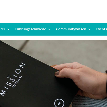
erer
Führungsschmiede
Communitywissen
Events