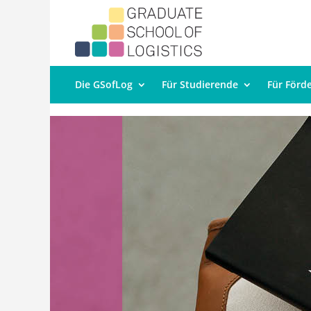
Die GSofLog
Für Studierende
Für Förd