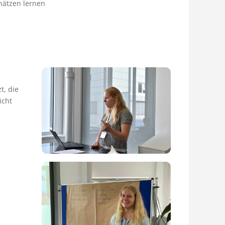
hätzen lernen
t, die
icht