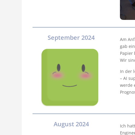
September 2024
Am Anf
gab ei
Papier 
Wir si
In der 
– AI su
werde 
Progno
August 2024
Ich hat
Enginee