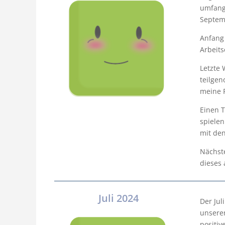
umfangr
Septemb
Anfang
Arbeits
Letzte 
teilge
meine 
Einen T
spielen
mit de
Nächst
dieses 
Juli 2024
Der Jul
unsere
positi