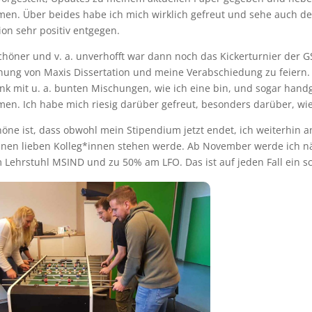
en. Über beides habe ich mich wirklich gefreut und sehe auch 
on sehr positiv entgegen.
höner und v. a. unverhofft war dann noch das Kickerturnier der 
hung von Maxis Dissertation und meine Verabschiedung zu feiern. 
k mit u. a. bunten Mischungen, wie ich eine bin, und sogar handge
en. Ich habe mich riesig darüber gefreut, besonders darüber, wi
öne ist, dass obwohl mein Stipendium jetzt endet, ich weiterhin 
inen lieben Kolleg*innen stehen werde. Ab November werde ich n
Lehrstuhl MSIND und zu 50% am LFO. Das ist auf jeden Fall ein s