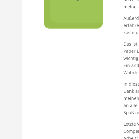
meines 
Außerd
erfahr
kosten
Das ist
Paper D
wichtig
Ein and
Wahrhe
In die
Dank an
meinen 
an alle
Spaß ma
Letzte
Comper
Arbeit