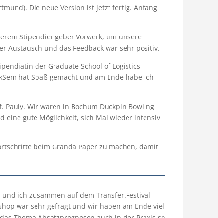
tmund). Die neue Version ist jetzt fertig. Anfang
nserem Stipendiengeber Vorwerk, um unsere
ter Austausch und das Feedback war sehr positiv.
pendiatin der Graduate School of Logistics
okSem hat Spaß gemacht und am Ende habe ich
of. Pauly. Wir waren in Bochum Duckpin Bowling
 eine gute Möglichkeit, sich Mal wieder intensiv
ortschritte beim Granda Paper zu machen, damit
ima und ich zusammen auf dem Transfer.Festival
op war sehr gefragt und wir haben am Ende viel
 das Thema Absatzprognosen auch in der Praxis so