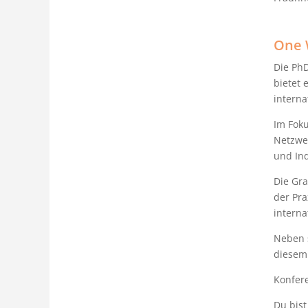
One 
Die PhD
bietet
interna
Im Foku
Netzwer
und Ind
Die Gra
der Pra
intern
Neben 
diesem
Konfere
Du bis