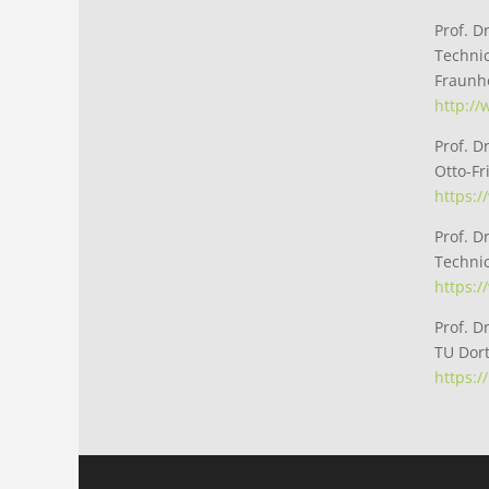
Prof. D
Techni
Fraunho
http:/
Prof. D
Otto-F
https:
Prof. D
Technic
https:
Prof. D
TU Dort
https: