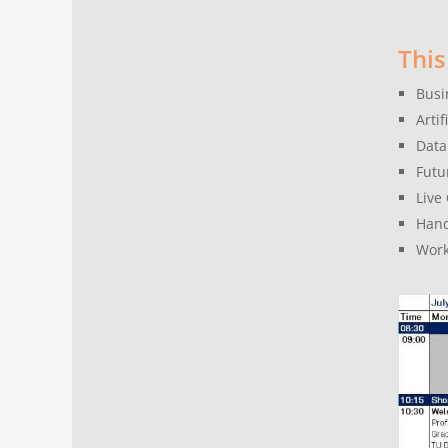
This
Busi
Arti
Data
Futu
Live
Han
Work