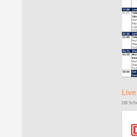
Live
DB Sche