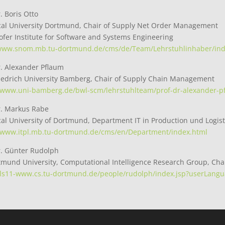
r. Boris Otto
cal University Dortmund, Chair of Supply Net Order Management
fer Institute for Software and Systems Engineering
/www.snom.mb.tu-dortmund.de/cms/de/Team/Lehrstuhlinhaber/ind
r. Alexander Pflaum
riedrich University Bamberg, Chair of Supply Chain Management
//www.uni-bamberg.de/bwl-scm/lehrstuhlteam/prof-dr-alexander-p
r. Markus Rabe
al University of Dortmund, Department IT in Production und Logist
//www.itpl.mb.tu-dortmund.de/cms/en/Department/index.html
r. Günter Rudolph
mund University, Computational Intelligence Research Group, Chai
//ls11-www.cs.tu-dortmund.de/people/rudolph/index.jsp?userLang