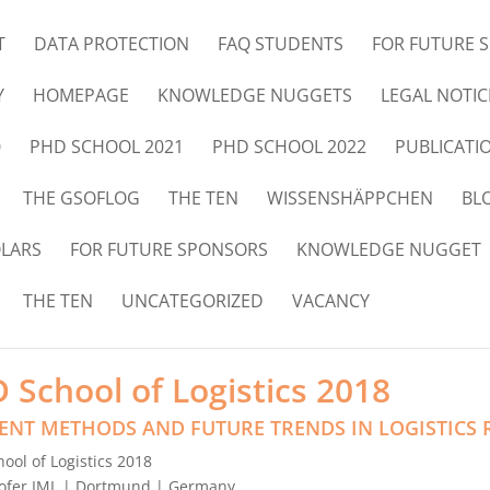
T
DATA PROTECTION
FAQ STUDENTS
FOR FUTURE 
Y
HOMEPAGE
KNOWLEDGE NUGGETS
LEGAL NOTIC
0
PHD SCHOOL 2021
PHD SCHOOL 2022
PUBLICATI
THE GSOFLOG
THE TEN
WISSENSHÄPPCHEN
BL
OLARS
FOR FUTURE SPONSORS
KNOWLEDGE NUGGET
THE TEN
UNCATEGORIZED
VACANCY
 School of Logistics 2018
ENT METHODS AND FUTURE TRENDS IN LOGISTICS 
ool of Logistics 2018
ofer IML | Dortmund | Germany