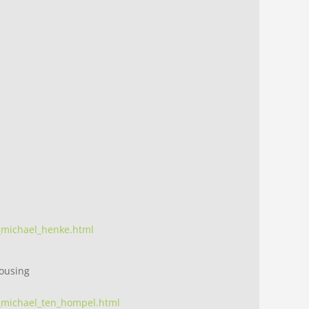
dr_michael_henke.html
housing
dr_michael_ten_hompel.html