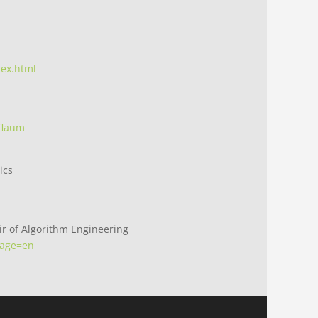
ex.html
flaum
ics
r of Algorithm Engineering
uage=en