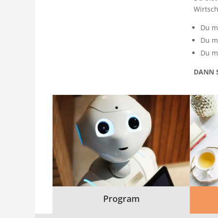
Wirtsch
Du m
Du m
Du m
DANN S
Program