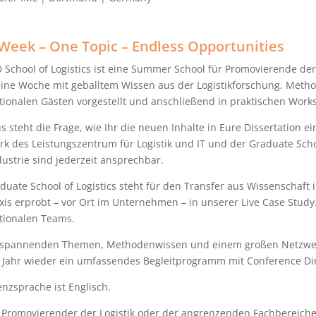
Week – One Topic – Endless Opportunities
 School of Logistics ist eine Summer School für Promovierende der
 eine Woche mit geballtem Wissen aus der Logistikforschung. Met
tionalen Gästen vorgestellt und anschließend in praktischen Wor
s steht die Frage, wie Ihr die neuen Inhalte in Eure Dissertation
k des Leistungszentrum für Logistik und IT und der Graduate Scho
ustrie sind jederzeit ansprechbar.
duate School of Logistics steht für den Transfer aus Wissenschaft i
xis erprobt – vor Ort im Unternehmen – in unserer Live Case Study. 
ationalen Teams.
spannenden Themen, Methodenwissen und einem großen Netzwerk b
 Jahr wieder ein umfassendes Begleitprogramm mit Conference Di
nzsprache ist Englisch.
t Promovierender der Logistik oder der angrenzenden Fachbereiche