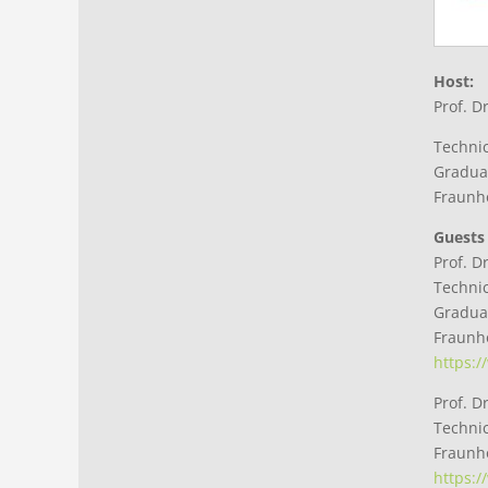
Host:
Prof. D
Technic
Graduat
Fraunho
Guests
Prof. D
Technic
Graduat
Fraunho
https:/
Prof. D
Technic
Fraunho
https:/