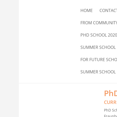
HOME
CONTAC
FROM COMMUNIT
PHD SCHOOL 202
SUMMER SCHOOL
FOR FUTURE SCH
SUMMER SCHOOL
Summer school
PhD School 2018
PhD
CURR
PhD Sch
Fraunh