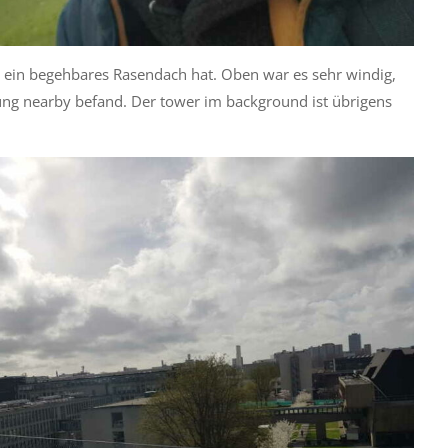
die ein begehbares Rasendach hat. Oben war es sehr windig,
hung nearby befand. Der tower im background ist übrigens