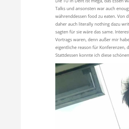
Die TU in Delft ist mega, das Essen 
Talks und ansonsten war auch enough
währenddessen food zu eaten. Von den
daher auch literally nothing dazu w
sagten für sie wäre das same. Intere
Vortrags waren, denn außer mir haben
eigentliche reason für Konferenzen, 
Stattdessen konnte ich diese schönen