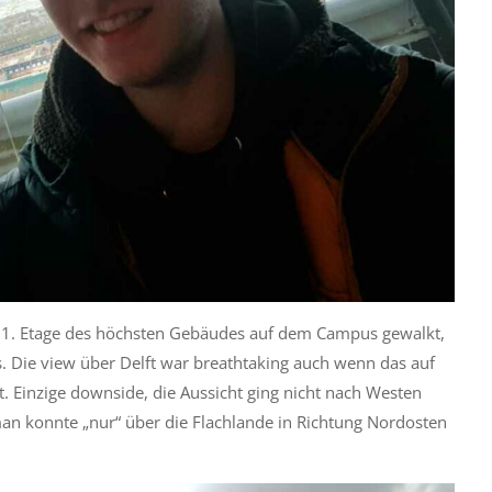
ie 21. Etage des höchsten Gebäudes auf dem Campus gewalkt,
 Die view über Delft war breathtaking auch wenn das auf
 Einzige downside, die Aussicht ging nicht nach Westen
n konnte „nur“ über die Flachlande in Richtung Nordosten