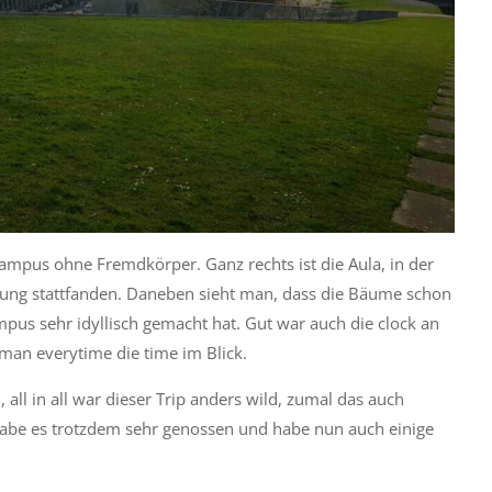
ampus ohne Fremdkörper. Ganz rechts ist die Aula, in der
ltung stattfanden. Daneben sieht man, dass die Bäume schon
pus sehr idyllisch gemacht hat. Gut war auch die clock an
 man everytime die time im Blick.
, all in all war dieser Trip anders wild, zumal das auch
 habe es trotzdem sehr genossen und habe nun auch einige