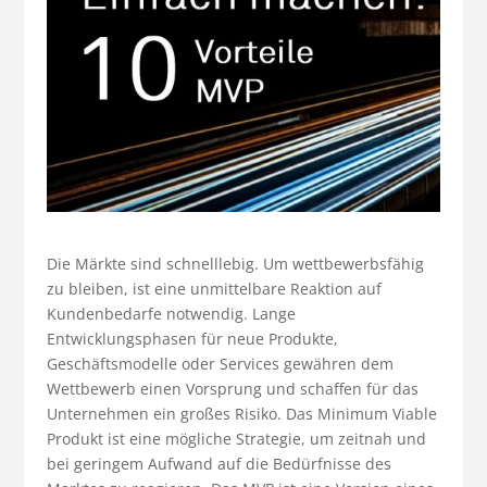
Die Märkte sind schnelllebig. Um wettbewerbsfähig
zu bleiben, ist eine unmittelbare Reaktion auf
Kundenbedarfe notwendig. Lange
Entwicklungsphasen für neue Produkte,
Geschäftsmodelle oder Services gewähren dem
Wettbewerb einen Vorsprung und schaffen für das
Unternehmen ein großes Risiko. Das Minimum Viable
Produkt ist eine mögliche Strategie, um zeitnah und
bei geringem Aufwand auf die Bedürfnisse des