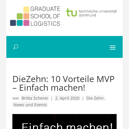
DieZehn: 10 Vorteile MVP
– Einfach machen!
von
Britta Scherer
|
2. April 2020
|
Die Zehn
,
News und Events