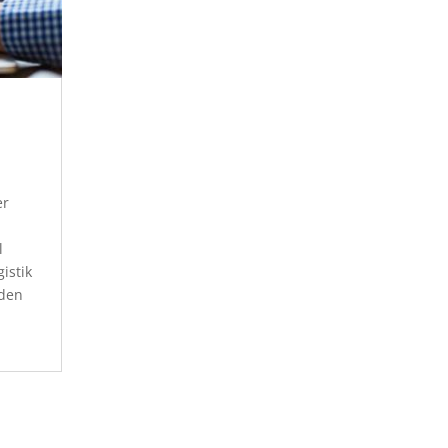
er
l
istik
rden