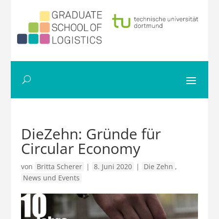
DieZehn: Gründe für
Circular Economy
von
Britta Scherer
|
8. Juni 2020
|
Die Zehn
,
News und Events