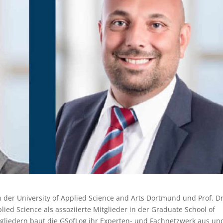
n der University of Applied Science and Arts Dortmund und Prof. Dr
ied Science als assoziierte Mitglieder in der Graduate School of
tgliedern baut die GSofLog ihr Experten- und Fachnetzwerk aus un