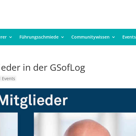
erer
Führungsschmiede
Communitywissen
Events
ieder in der GSofLog
 Events