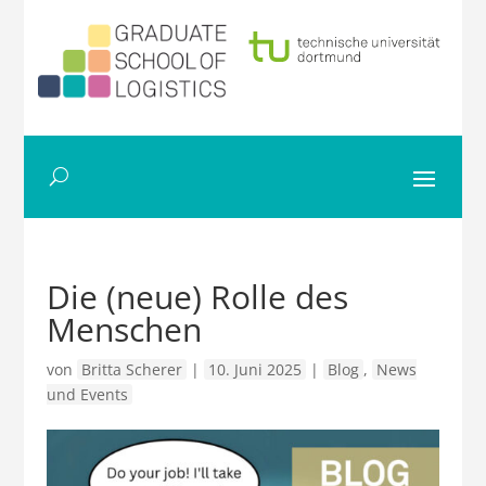
Die (neue) Rolle des
Menschen
von
Britta Scherer
|
10. Juni 2025
|
Blog
,
News
und Events