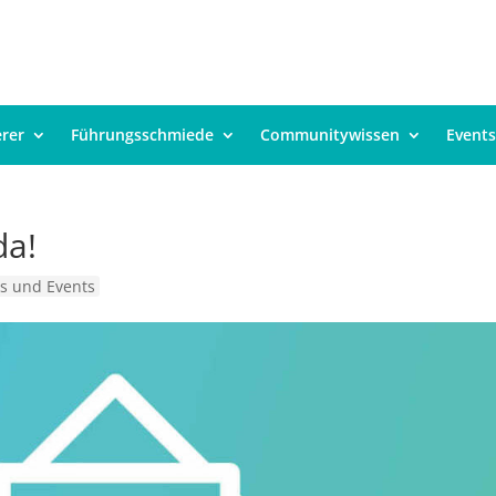
erer
Führungsschmiede
Communitywissen
Events
da!
s und Events