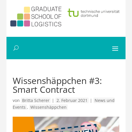
Wissenshäppchen #3:
Smart Contract
von
Britta Scherer
|
2. Februar 2021
|
News und
Events
,
Wissenshäppchen