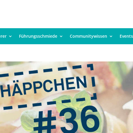
erer
Führungsschmiede
Communitywissen
Events