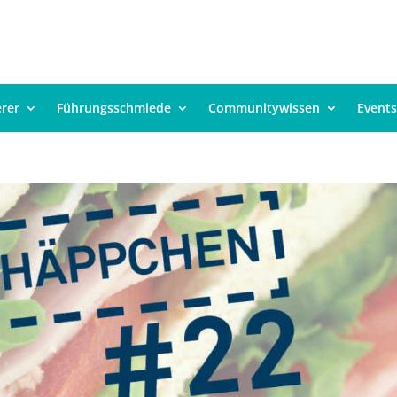
erer
Führungsschmiede
Communitywissen
Events