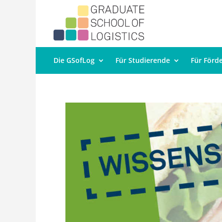
Die GSofLog
Für Studierende
Für Förd