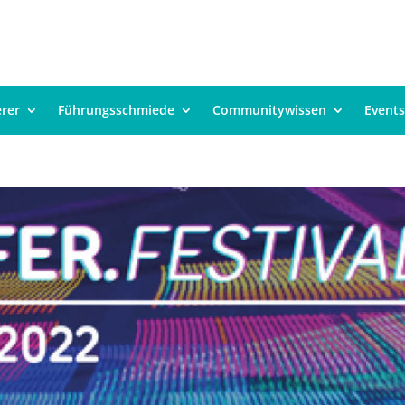
erer
Führungsschmiede
Communitywissen
Events