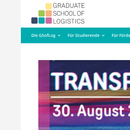
Die GSofLog
Für Studierende
Für Förd