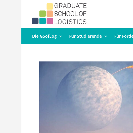
Die GSofLog
Für Studierende
Für Förd