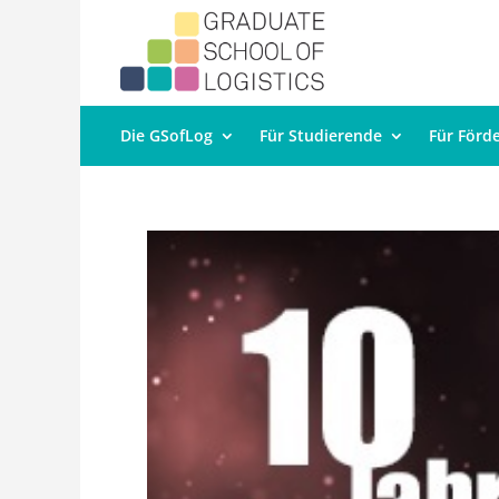
Die GSofLog
Für Studierende
Für Förd