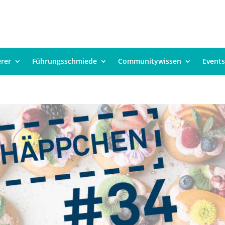
erer
Führungsschmiede
Communitywissen
Events