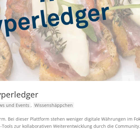
perledger
ws und Events
,
Wissenshäppchen
orm. Bei dieser Plattform stehen weniger digitale Währungen im Fo
Tools zur kollaborativen Weiterentwicklung durch die Community