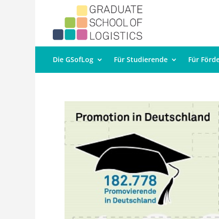
Die GSofLog
Für Studierende
Für Förd