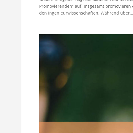
Promovierenden“ auf. Insgesamt promovieren d
den Ingenieurwissenschaften. Während über..