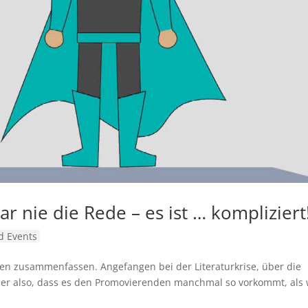
r nie die Rede – es ist … kompliziert
 Events
isen zusammenfassen. Angefangen bei der Literaturkrise, über die
der also, dass es den Promovierenden manchmal so vorkommt, als