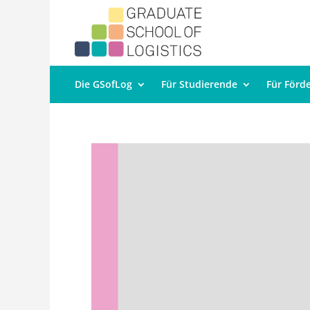
Die GSofLog
Für Studierende
Für Förd