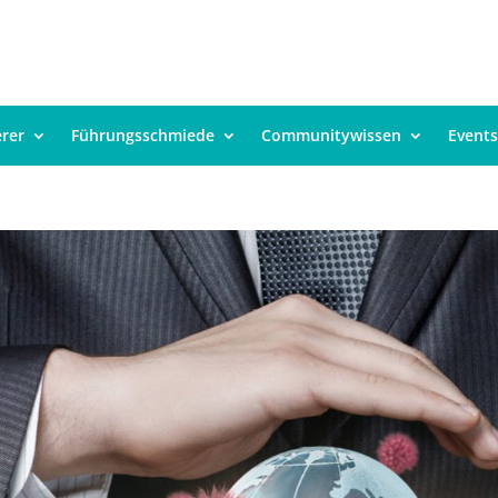
erer
Führungsschmiede
Communitywissen
Events