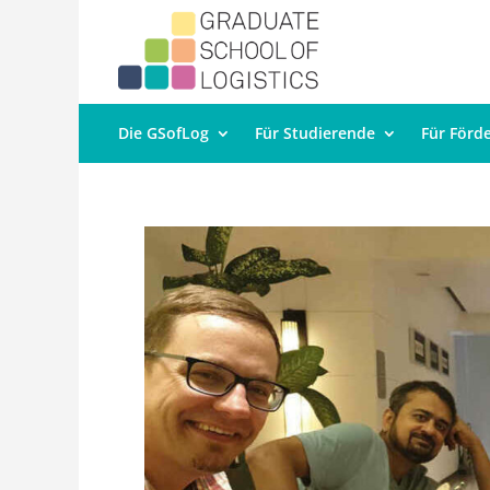
Die GSofLog
Für Studierende
Für Förd