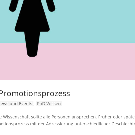
Promotionsprozess
ews und Events
,
PhD Wissen
e Wissenschaft sollte alle Personen ansprechen. Früher oder späte
romotionsprozess mit der Adressierung unterschiedlicher Geschlecht