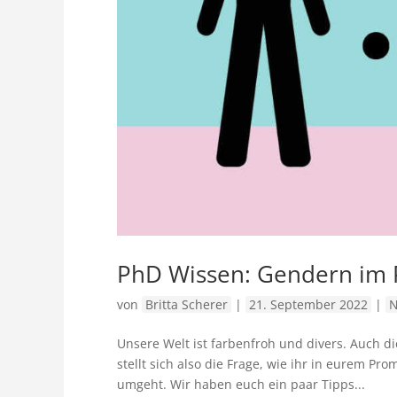
PhD Wissen: Gendern im 
von
Britta Scherer
|
21. September 2022
|
N
Unsere Welt ist farbenfroh und divers. Auch di
stellt sich also die Frage, wie ihr in eurem P
umgeht. Wir haben euch ein paar Tipps...