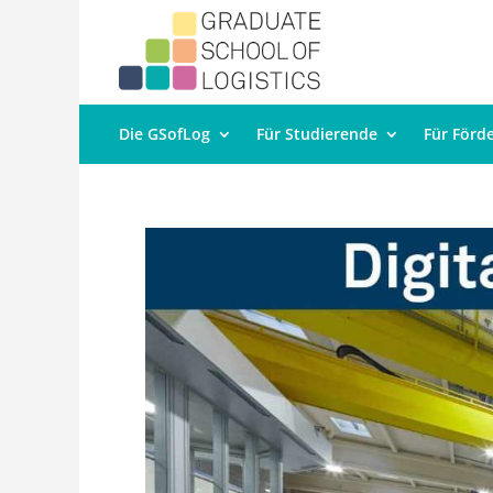
Die GSofLog
Für Studierende
Für Förd