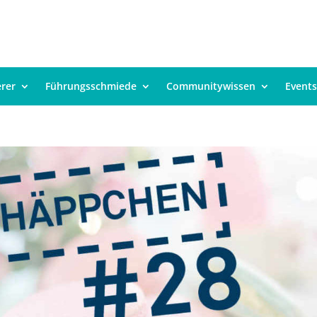
erer
Führungsschmiede
Communitywissen
Events