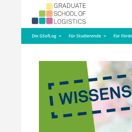
Die GSofLog
Für Studierende
Für Förd