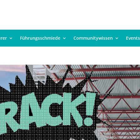
erer
Führungsschmiede
Communitywissen
Events