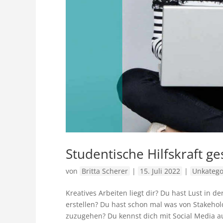
Studentische Hilfskraft ge
von
Britta Scherer
|
15. Juli 2022
|
Unkategor
Kreatives Arbeiten liegt dir? Du hast Lust i
erstellen? Du hast schon mal was von Stakeho
zuzugehen? Du kennst dich mit Social Media au