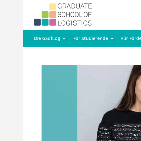
Die GSofLog
Für Studierende
Für Förd