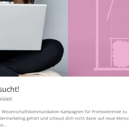
sucht!
isiert
n der Wissenschaftskommunikation Kampagnen für Promovierende zu
ldermarketing gehört und scheust dich nicht davor auf neue Mens
s...