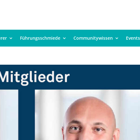
erer
Führungsschmiede
Communitywissen
Events