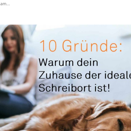
am...