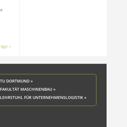
he
räge »
TU DORTMUND »
FAKULTÄT MASCHINENBAU »
LEHRSTUHL FÜR UNTERNEHMENSLOGISTIK »