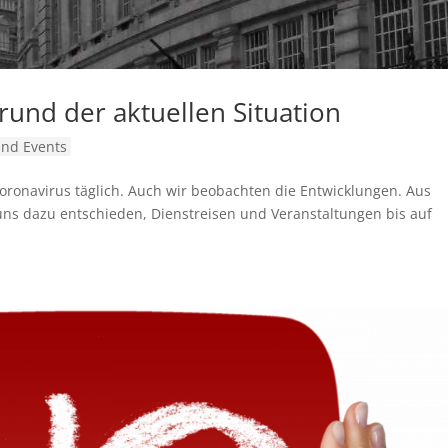
und der aktuellen Situation
nd Events
oro­na­virus täglich. Auch wir beob­achten die Entwick­lungen. Aus
ns dazu entschieden, Dienst­reisen und Veran­stal­tungen bis auf