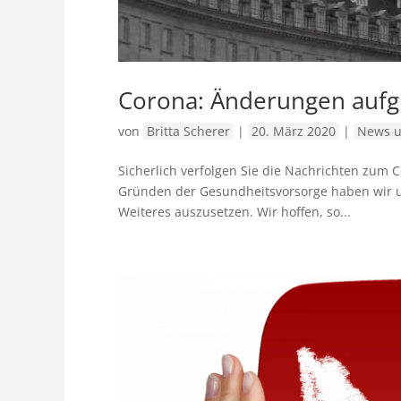
Corona: Änderungen aufgr
von
Britta Scherer
|
20. März 2020
|
News u
Sicher­lich verfolgen Sie die Nach­richten zum C
Gründen der Gesund­heits­vor­sorge haben wir u
Weiteres auszu­setzen. Wir hoffen, so...