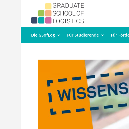
Die GSofLog
Für Studierende
Für Förd