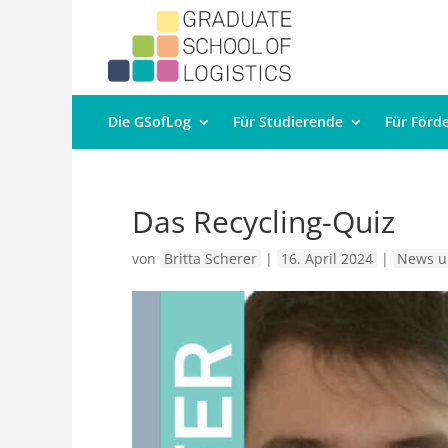
Die GSofLog
Für Studierende
Für Förd
Das Recycling-Quiz
von
Britta Scherer
|
16. April 2024
|
News u